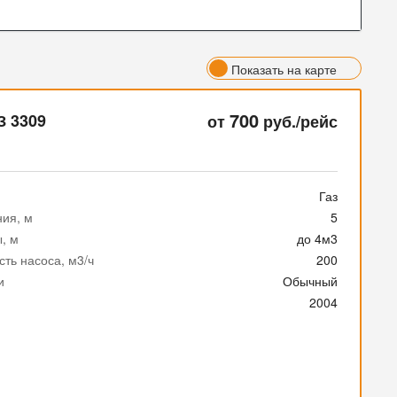
Показать на карте
700
З 3309
от
руб./рейс
Газ
ния, м
5
, м
до 4м3
ть насоса, м3/ч
200
и
Обычный
2004