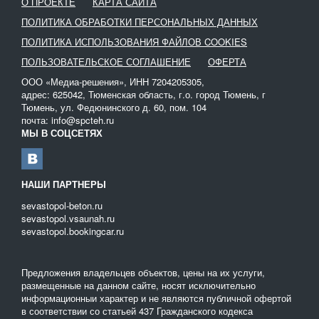
О ПРОЕКТЕ
КАРТА САЙТА
Воздушный метод прокладки используется в случаях, когда нет
ПОЛИТИКА ОБРАБОТКИ ПЕРСОНАЛЬНЫХ ДАННЫХ
возможности проложить теплотрассу под грунтом, укладка труб
производится на опоры, которые устанавливаются отдельно.
ПОЛИТИКА ИСПОЛЬЗОВАНИЯ ФАЙЛОВ COOKIES
ПОЛЬЗОВАТЕЛЬСКОЕ СОГЛАШЕНИЕ
ОФЕРТА
На нашем сайте вы можете ознакомиться с трубоукладчиками,
которые позволят значительно облегчить вес процесс
ООО «Медиа-решения», ИНН 7204205305,
подземной укладки коммуникаций теплоснабжения. Аренда
адрес: 625042, Тюменская область, г.о. город Тюмень, г
специализированной техники будет актуальна при проведении
Тюмень, ул. Федюнинского д. 60, пом. 104
почта: info@spcteh.ru
дорожных работ, частного и промышленного строительства.
МЫ В СОЦСЕТЯХ
НАШИ ПАРТНЕРЫ
sevastopol-beton.ru
sevastopol.vsaunah.ru
sevastopol.bookingcar.ru
Предложения владельцев объектов, цены на их услуги,
размещенные на данном сайте, носят исключительно
информационныи характер и не являются публичной офертой
в соответствии со статьей 437 Гражданского кодекса