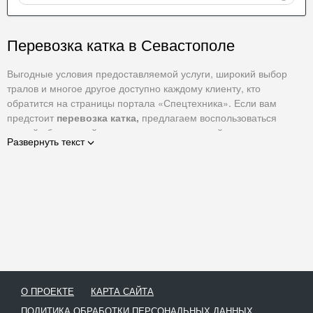
Перевозка катка в Севастополе
Выгодные условия предоставляемой услуги, широкий выбор
тралов и многое другое доступно каждому клиенту, кто
обратится на страницы портала «Спецтехника». Если вам
предстоит
перевозка катка,
предлагаем воспользоваться
доской объявлений на страницах каталога сайта.
Развернуть текст
Каток – спецтехника, используемая в дорожном строительстве.
Скорость и масса техники не позволяют перемещать ее в
пределах города и области своим ходом. Именно поэтому
пригодятся услуги профессионалов. Помимо катков трал
способен транспортировать сельскохозяйственную и
строительную технику, включая бульдозеры, экскаваторы,
краны, погрузчики и др.
Поставщики услуг, представленные в нашем каталоге, -
ответственные компании, предлагающие высококачественный
О ПРОЕКТЕ
КАРТА САЙТА
сервис на выгодных для заказчика условиях. Оперативная
перевозка катка, оптимальная ценовая политика, высокое
ПОЛИТИКА ОБРАБОТКИ ПЕРСОНАЛЬНЫХ ДАННЫХ