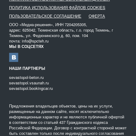
качество услуг – все эти преимущества доступны посетителям
ПОЛИТИКА ИСПОЛЬЗОВАНИЯ ФАЙЛОВ COOKIES
нашего портала.
ПОЛЬЗОВАТЕЛЬСКОЕ СОГЛАШЕНИЕ
ОФЕРТА
Заказывайте трал с подходящими характеристиками на сайте
ООО «Медиа-решения», ИНН 7204205305,
«Спецтехника» и получите во временное пользование
адрес: 625042, Тюменская область, г.о. город Тюмень, г
надежный грузовой трал. Проконсультируйтесь с менеджером
Тюмень, ул. Федюнинского д. 60, пом. 104
поставщика услуги по телефону и оговаривайте условия
почта: info@spcteh.ru
предоставления спецтехники.
МЫ В СОЦСЕТЯХ
НАШИ ПАРТНЕРЫ
sevastopol-beton.ru
sevastopol.vsaunah.ru
sevastopol.bookingcar.ru
Предложения владельцев объектов, цены на их услуги,
размещенные на данном сайте, носят исключительно
информационныи характер и не являются публичной офертой
в соответствии со статьей 437 Гражданского кодекса
Российской Федерации. Договор с контрактной стороной может
быть составлен только после индивидуального согласования