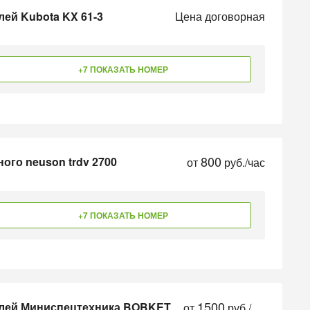
лей Kubota KX 61-3
Цена договорная
+7 ПОКАЗАТЬ НОМЕР
800
ого neuson trdv 2700
от
руб./час
+7 ПОКАЗАТЬ НОМЕР
1500
елей Миниспецтехника BOBKET
от
руб./