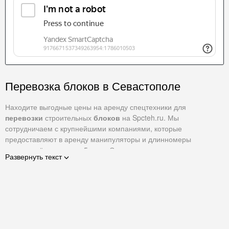
Перевозка блоков в Севастополе
Находите выгодные цены на аренду спецтехники для
перевозки
строительных
блоков
на Spcteh.ru. Мы
сотрудничаем с крупнейшими компаниями, которые
предоставляют в аренду манипуляторы и длинномеры
грузоподъёмностью от 5 тонн. Связаться с арендодателем и
Развернуть текст
оставить заявку можно на сайте и через форму заказа
обратного звонка.
Со склада поставщика на стройплощадку блоки удобно
перевозить на простых и модифицированных длинномерах. Для
их погрузки/разгрузки используют надстройки — краны-
манипуляторы. Разные модели спецтехники отличаются по