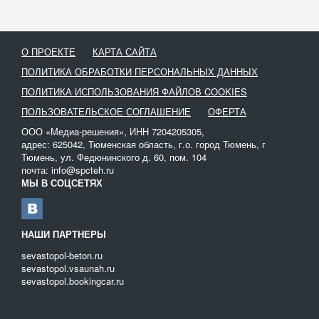
грузоподъёмности, вместительности кузова, длине вылета
стрелы. Для работы в условиях пониженной проходимости в
каталоге есть КАМАЗы-вездеходы с усиленной опорной рамой,
системой дополнительной стабилизации.
О ПРОЕКТЕ
КАРТА САЙТА
Перевозка блоков
из бетона, железобетона, пеноматериалов
ПОЛИТИКА ОБРАБОТКИ ПЕРСОНАЛЬНЫХ ДАННЫХ
— обязательный этап любой стройки. Для строительных
ПОЛИТИКА ИСПОЛЬЗОВАНИЯ ФАЙЛОВ COOKIES
компаний, бригад, поставщиков стройматериалов формировать
ПОЛЬЗОВАТЕЛЬСКОЕ СОГЛАШЕНИЕ
ОФЕРТА
собственный автопарк не всегда выгодно. Часто достаточно
взять машину на время — на час, смену, несколько дней.
ООО «Медиа-решения», ИНН 7204205305,
Выбирайте среди предложений от компаний-арендодателей
адрес: 625042, Тюменская область, г.о. город Тюмень, г
Тюмень, ул. Федюнинского д. 60, пом. 104
манипуляторов или опубликуйте заявку на аренду в
почта: info@spcteh.ru
соответствующем разделе.
МЫ В СОЦСЕТЯХ
НАШИ ПАРТНЕРЫ
sevastopol-beton.ru
sevastopol.vsaunah.ru
sevastopol.bookingcar.ru