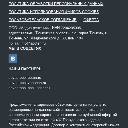
ПОЛИТИКА ОБРАБОТКИ ПЕРСОНАЛЬНЫХ ДАННЫХ
топлива в полевых условиях.
ПОЛИТИКА ИСПОЛЬЗОВАНИЯ ФАЙЛОВ COOKIES
К автомобильным цистернам предъявляются следующие
ПОЛЬЗОВАТЕЛЬСКОЕ СОГЛАШЕНИЕ
ОФЕРТА
требования:
ООО «Медиа-решения», ИНН 7204205305,
Обязательное наличие донных клапанов, которые
адрес: 625042, Тюменская область, г.о. город Тюмень, г
предотвратят пролив горючей жидкости;
Тюмень, ул. Федюнинского д. 60, пом. 104
Наличие специализированных устройства для защиты,
почта: info@spcteh.ru
которые предотвратят частичное повреждение емкостей;
МЫ В СОЦСЕТЯХ
Выхлопная труба в обязательном порядке снабжается
искрогасителями;
В транспорте должны присутствовать средства для
НАШИ ПАРТНЕРЫ
пожаротушения.
sevastopol-beton.ru
Транспортировка грузов должна осуществляться исключительно
sevastopol.vsaunah.ru
при включенном проблесковом маяке.
sevastopol.bookingcar.ru
Приобретение личного транспорта для перевозки бензина не
всегда по карману. Целесообразнее в данном случае взять
Предложения владельцев объектов, цены на их услуги,
бензовоз в аренду.
размещенные на данном сайте, носят исключительно
информационныи характер и не являются публичной офертой
в соответствии со статьей 437 Гражданского кодекса
Российской Федерации. Договор с контрактной стороной может