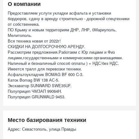
О компании
Предоставляем услуги укладки асфальта и установки
бордюров, сдачу в аренду строительно - дорожной спецтехники
от собственника.
ПО Крыму и новым территориям ДНР, ЛНР, 0Мариуполь,
Мелитополь.
Вся техника новая от 2022г!
СКИДКИ НА ДОЛГОСРОЧНУЮ АРЕНДУ.
Рассмотрим предложения.Работаем с Юр лицами и Физ
лицами,государственными и коммерческими организациями.
Наличный и безналичный способ оплаты ) + НДС/без НДС.
Имеется тралл для перевозки техники.
Асфальтоукладчик BOMAG BF 600 C-3.
Каток Bomag ВW 138 АС-5.
Экскаватор SUNWARD SWE35UF.
Полуприцеп ЧМЗАП 99064Н.
Полуприцеп GRUNWALD 9453.
Место базирования техники
Адрес: Севастополь, улица Правды