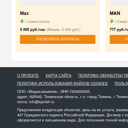
Маз
MAN
г.Севастополь
г.Севас
5 000 руб./час
(Миним. 5 000 руб.)
777 руб./
ПОСМОТРЕТЬ КОНТАКТЫ
П
О ПРОЕКТЕ
КАРТА САЙТА
ПОЛИТИКА ОБРАБОТКИ 
ПОЛИТИКА ИСПОЛЬЗОВАНИЯ ФАЙЛОВ COOKIES
ПОЛЬЗ
ООО «Медиа-решения», ИНН 7204205305,
адрес: 625042, Тюменская область, г.о. город Тюмень, г Тюмен
почта: info@spcteh.ru
Предложения владельцев объектов, цены на их услуги, разме
437 Гражданского кодекса Российской Федерации. Договор с к
оформляется в письменном виде. Для получения точной инфор