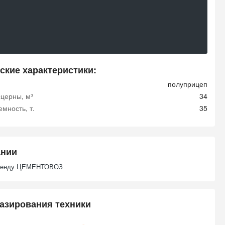
ские характеристики:
полуприцеп
церны, м³
34
мность, т.
35
ании
аренду ЦЕМЕНТОВОЗ
азирования техники