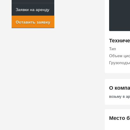
Заявки на аренду
Оставить заявку
Техниче
Тип
Объем цис
Грузоподъе
О комп
возьму в 
Место б