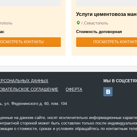
Услуги цементовоза ма
тополь
г.Севастополь
час
Стоимость договорная
ОСМОТРЕТЬ КОНТАКТЫ
ПОСМОТРЕТЬ КОНТАК
ПЕРСОНАЛЬНЫХ ДАННЫХ
МЫ В СОЦСЕТЯ
ОВАТЕЛЬСКОЕ СОГЛАШЕНИЕ
ОФЕРТА
ь, ул. Федюнинского д. 60, пом. 104
щенные на данном сайте, носят исключительно информационныи характер
онтрактной стороной может быть составлен только после индивидуальног
мации о стоимости, сроках и условиях обращайтесь по контактным теле