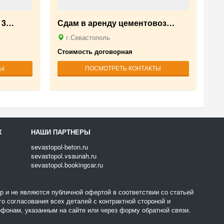
н 3…
Сдам в аренду цементовоз…
г.Севастополь
Стоимость договорная
ТЫ
ПОСМОТРЕТЬ КОНТАКТЫ
Х
НАШИ ПАРТНЕРЫ
sevastopol-beton.ru
sevastopol.vsaunah.ru
sevastopol.bookingcar.ru
 и не являются публичной офертой в соответствии со статьей
о согласования всех деталей с контрактной стороной и
фонам, указанным на сайте или через форму обратной связи.