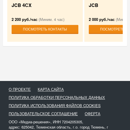
JCB 4СX
JCB
2 200 руб./час
(Миним. 4 час)
2 000 руб./час
(Миним.
ПОСМОТРЕТЬ КОНТАКТЫ
ПОСМОТРЕТЬ К
О ПРОЕКТЕ
КАРТА САЙТА
ПОЛИТИКА ОБРАБОТКИ ПЕРСОНАЛЬНЫХ ДАННЫХ
ПОЛИТИКА ИСПОЛЬЗОВАНИЯ ФАЙЛОВ COOKIES
ПОЛЬЗОВАТЕЛЬСКОЕ СОГЛАШЕНИЕ
ОФЕРТА
ООО «Медиа-решения», ИНН 7204205305,
адрес: 625042, Тюменская область, г.о. город Тюмень, г