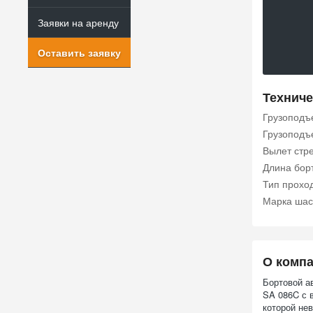
Заявки на аренду
Оставить заявку
Техниче
Грузоподъе
Грузоподъ
Вылет стр
Длина бор
Тип прохо
Марка шас
О комп
Бортовой а
SA 086C с 
которой не