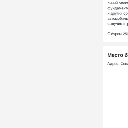
линий элек
фундаменто
и других с
автомобиль
сыпучими гр
С буром 25
Место б
Адрес: Сев