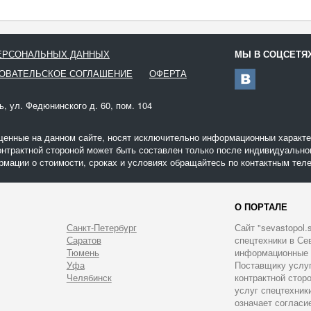
ПЕРСОНАЛЬНЫХ ДАННЫХ
МЫ В СОЦСЕТЯ
ОВАТЕЛЬСКОЕ СОГЛАШЕНИЕ
ОФЕРТА
ь, ул. Федюнинского д. 60, пом. 104
щенные на данном сайте, носят исключительно информационныи характер
онтрактной стороной может быть составлен только после индивидуальног
мации о стоимости, сроках и условиях обращайтесь по контактным теле
О ПОРТАЛЕ
Санкт-Петербург
Сайт "sevastopol.
Саратов
спецтехники в Сев
Тюмень
информационные у
Уфа
Поставщику услуг 
Челябинск
контрактной стор
услуг спецтехник
означает согласи