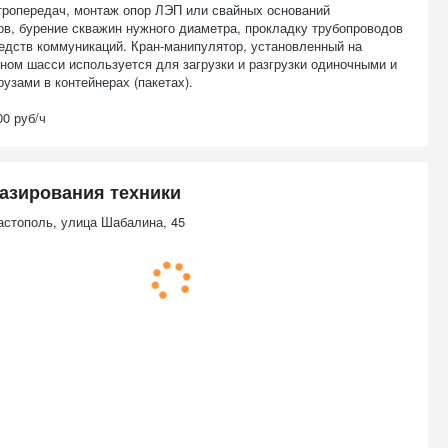
тропередач, монтаж опор ЛЭП или свайных оснований
в, бурение скважин нужного диаметра, прокладку трубопроводов
редств коммуникаций. Кран-манипулятор, установленный на
ном шасси используется для загрузки и разгрузки одиночными и
узами в контейнерах (пакетах).
00 руб/ч
азирования техники
астополь, улица Шабалина, 45