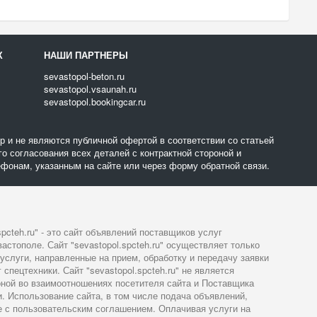
Х
НАШИ ПАРТНЕРЫ
sevastopol-beton.ru
sevastopol.vsaunah.ru
sevastopol.bookingcar.ru
 и не являются публичной офертой в соответствии со статьей
о согласования всех деталей с контрактной стороной и
фонам, указанным на сайте или через форму обратной связи.
spcteh.ru" - это сайт объявлений поставщиков услуг
астополе. Сайт "sevastopol.spcteh.ru" осуществляет только
слуги, направленные на прием, обработку и передачу заявки
спецтехники. Сайт "sevastopol.spcteh.ru" не является
оной во взаимоотношениях посетителя сайта и Поставщика
и. Использование сайта, в том числе подача объявлений,
е с пользовательским соглашением. Оплачивая услуги на