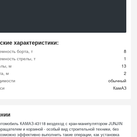
ские характеристики:
мность борта, т
8
емность стрелы, т
1
елы, м
13
та, м
2
димости
обычный
си
КамАЗ
ании
втомобиль КАМАЗ-43118 вездеход с кран-манипулятором JUNJIN
вращателем и корзиной - особый вид строительной техники, без
возможно эффективно выполнить такие операции, как установка