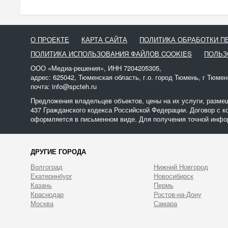
О ПРОЕКТЕ
КАРТА САЙТА
ПОЛИТИКА ОБРАБОТКИ 
ПОЛИТИКА ИСПОЛЬЗОВАНИЯ ФАЙЛОВ COOKIES
ПОЛЬЗ
ООО «Медиа-решения», ИНН 7204205305,
адрес: 625042, Тюменская область, г.о. город Тюмень, г Тюмен
почта: info@spcteh.ru
Предложения владельцев объектов, цены на их услуги, разме
437 Гражданского кодекса Российской Федерации. Договор с к
оформляется в письменном виде. Для получения точной инфор
ДРУГИЕ ГОРОДА
Волгоград
Нижний Новгород
Екатеринбург
Новосибирск
Казань
Пермь
Краснодар
Ростов-на-Дону
Москва
Самара