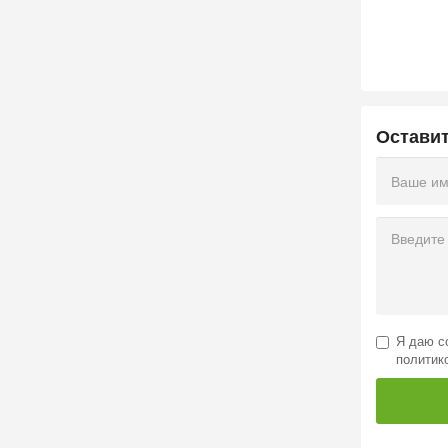
Остави
Я даю
с
политик